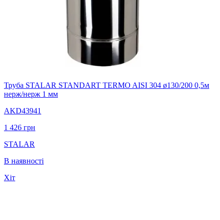
Труба STALAR STANDART TERMO AISI 304 ø130/200 0,5м
нерж/нерж 1 мм
AKD43941
1 426
грн
STALAR
В наявності
Хіт