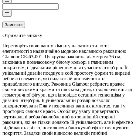
Замовити
Отримайте знижку
Перетворіть свою ванну кімнату на оазис стилю та
елегантності з надзвичайно модною накладною раковиною
Glamour CE-63-001. Ця кругла раковина діаметром 36 см,
виконана в позачасовому білому кольорі з глянцевим
покриттям, є ідеальним рішенням для сучасних інтер'єрів. Її
унікальний дизайн поєднує в собі простоту форми та виразні
ребристі елементи, які надають їй динамічного та
привабливого вигляду. Раковина Glamour ребриста вражає
своїми високими краями та плоским дном, створюючи вигляд
геометричної фігури, що відповідає останнім тенденціям у
дизайні інтер'єрів. Її універсальний розмір дозволяє
використовувати її як у невеликих ванних кімнатах, так і у
просторих салонах краси. Особливу увагу привертають
вертикальні ребра (жолоблення) по зовнішній стороні
раковини, які не тільки додають їй унікальності, але й ефектно
відбивають світло, посилюючи блискучий ефект глянцевого
покриття. Завдяки своїй відносно великій глибині