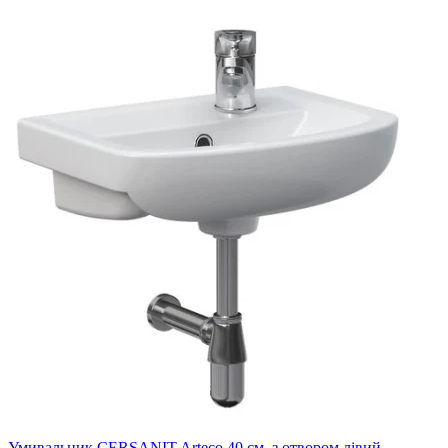
Умивальник CERSANIT Arteco 40 см. з отвором лівий