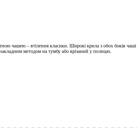
ною чашею – втілення класики. Широкі крила з обох боків чаші
накладним методом на тумбу або врізаний у полицю.