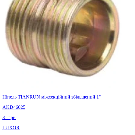
Нiпель TIANRUN міжсекційний збiльшений 1"
AKD46025
31
грн
LUXOR