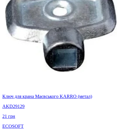
Ключ для крана Маєвського KARRO (метал)
AKD29129
21
грн
ECOSOFT