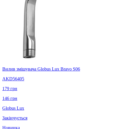
Вилив змішувача Globus Lux Bravo S06
AKD56405
179
грн
146
грн
Globus Lux
Закінчується
Новинка