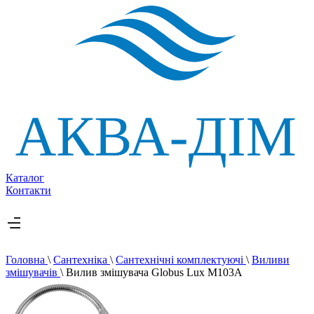
Каталог
Контакти
Головна
\
Сантехніка
\
Сантехнічні комплектуючі
\
Виливи
змішувачів
\
Вилив змішувача Globus Lux M103A