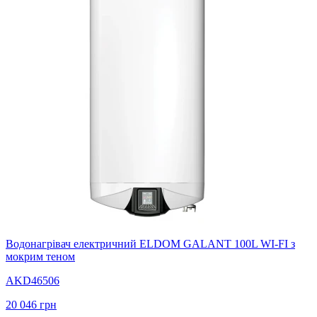
Водонагрівач електричний ELDOM GALANT 100L WI-FI з
мокрим теном
AKD46506
20 046
грн