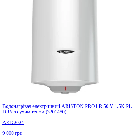
Водонагрівач електричний ARISTON PRO1 R 50 V 1,5K PL
DRY з сухим теном (3201450)
AKD2024
9 000
грн