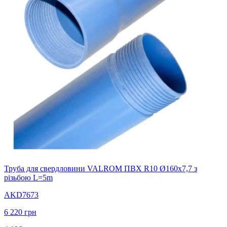
Труба для свердловини VALROM ПВХ R10 Ø160x7,7 з
різьбою L=5m
AKD7673
6 220
грн