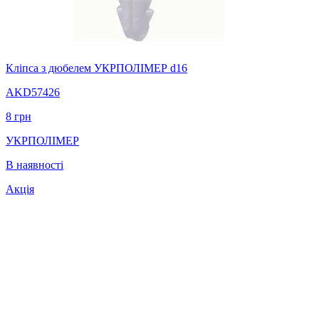
Кліпса з дюбелем УКРПОЛІМЕР d16
AKD57426
8
грн
УКРПОЛІМЕР
В наявності
Акція