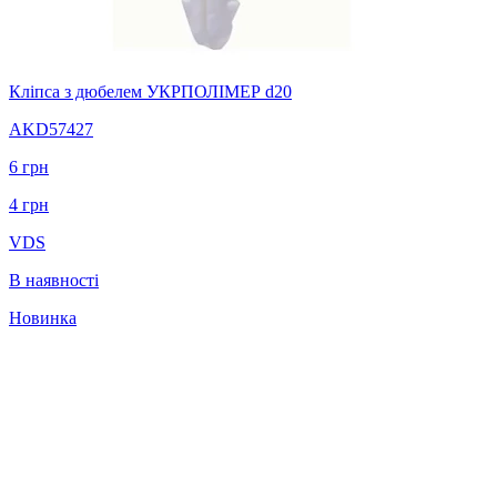
Кліпса з дюбелем УКРПОЛІМЕР d20
AKD57427
6
грн
4
грн
VDS
В наявності
Новинка