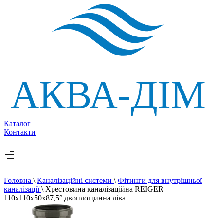
Каталог
Контакти
Головна
\
Каналізаційні системи
\
Фітинги для внутрішньої
каналізації
\
Хрестовина каналізаційна REIGER
110х110х50х87,5° двоплощинна ліва