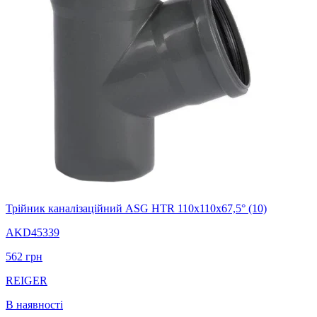
Трійник каналізаційний ASG HTR 110х110x67,5° (10)
AKD45339
562
грн
REIGER
В наявності