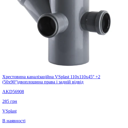
Хрестовина каналізаційна VSplast 110х110х45° +2
(50х90°)двоплощина права і задній відвід
AKD56908
285
грн
VSplast
В наявності