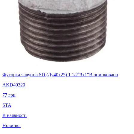
Футорка чавунна SD (Ду40х25) 1 1/2"Зx1"В оцинкована
AKD40320
77
грн
STA
В наявності
Новинка