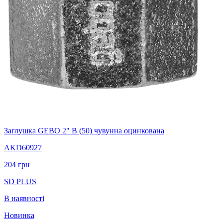
Заглушка GEBO 2" В (50) чувунна оцинкована
AKD60927
204
грн
SD PLUS
В наявності
Новинка