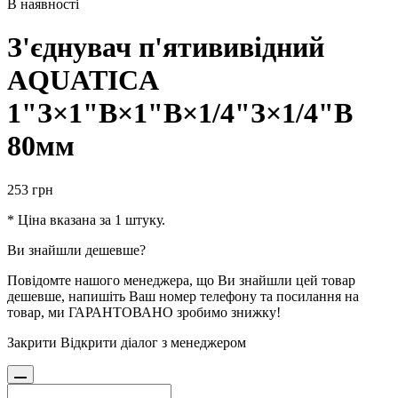
В наявності
З'єднувач п'ятививідний
AQUATICA
1"З×1"В×1"В×1/4"З×1/4"В
80мм
253
грн
* Ціна вказана за 1 штуку.
Ви знайшли дешевше?
Повідомте нашого менеджера, що Ви знайшли цей товар
дешевше, напишіть Ваш номер телефону та посилання на
товар, ми ГАРАНТОВАНО зробимо знижку!
Закрити
Відкрити діалог з менеджером