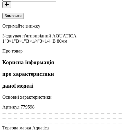
Замовити
Отримайте знижку
З'єднувач п'ятививідний AQUATICA
1"З×1"В×1"В×1/4"З×1/4"В 80мм
Про товар
Корисна інформація
про характеристики
даної моделі
Основні характеристики
Артикул
779598
Торгова марка
Aquatica