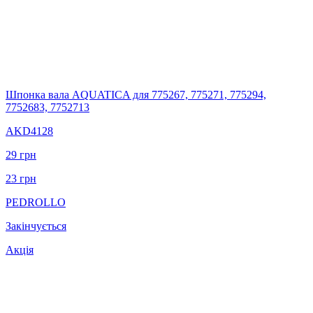
Шпонка вала AQUATICA для 775267, 775271, 775294,
7752683, 7752713
AKD4128
29
грн
23
грн
PEDROLLO
Закінчується
Акція