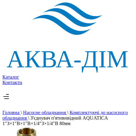
Каталог
Контакти
Головна
\
Насосне обладнання
\
Комплектуючі до насосного
обладнання
\
З'єднувач п'ятививідний AQUATICA
1"З×1"В×1"В×1/4"З×1/4"В 80мм