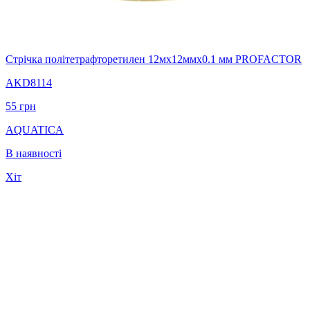
Стрічка політетрафторетилен 12мx12ммx0.1 мм PROFACTOR
AKD8114
55
грн
AQUATICA
В наявності
Хіт