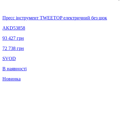
Пресс інструмент TWEETOP електричний без щок
AKD53858
93 427
грн
72 738
грн
SVOD
В наявності
Новинка