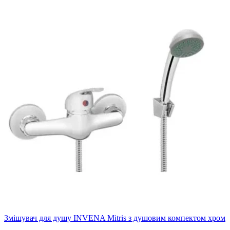
Змішувач для душу INVENA Mitris з душовим компектом хром