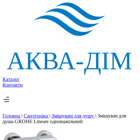
Каталог
Контакти
Головна
\
Сантехніка
\
Змішувачі для душу
\
Змішувач для
душа GROHE Lineare одноважільний