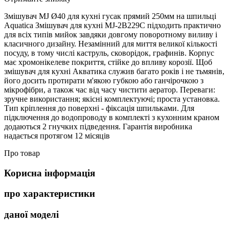
Змішувач MJ Ø40 для кухні гусак прямий 250мм на шпильці
Aquatica Змішувач для кухні MJ-2B229C підходить практично
для всіх типів мийок завдяки довгому поворотному виливу і
класичного дизайну. Незамінний для миття великої кількості
посуду, в тому числі каструль, сковорідок, графинів. Корпус
має хромонікелеве покриття, стійке до впливу корозії. Щоб
змішувач для кухні Акватика служив багато років і не тьмянів,
його досить протирати м'якою губкою або ганчірочкою з
мікрофібри, а також час від часу чистити аератор. Переваги:
зручне використання; якісні комплектуючі; проста установка.
Тип кріплення до поверхні - фіксація шпильками. Для
підключення до водопроводу в комплекті з кухонним краном
додаються 2 гнучких підведення. Гарантія виробника
надається протягом 12 місяців
Про товар
Корисна інформація
про характеристики
даної моделі