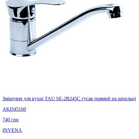
Змішувач для кухні TAU SE-2B245C гусак прямий на шпильці
AKD45160
740
грн
INVENA