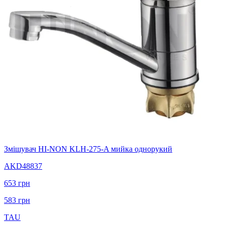
Змішувач HI-NON KLH-275-A мийка однорукий
AKD48837
653
грн
583
грн
TAU