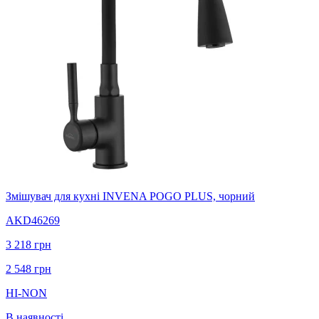
Змішувач для кухні INVENA POGO PLUS, чорний
AKD46269
3 218
грн
2 548
грн
HI-NON
В наявності