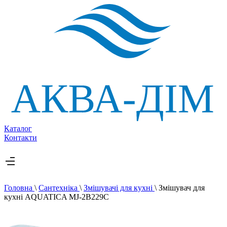
Каталог
Контакти
Головна
\
Сантехніка
\
Змішувачі для кухні
\
Змішувач для
кухні AQUATICA MJ-2B229C