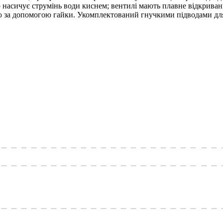
сичує струмінь води киснем; вентилі мають плавне відкривання;
 за допомогою гайки. Укомплектований гнучкими підводами для 