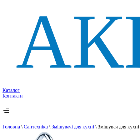
Каталог
Контакти
Головна
\
Сантехніка
\
Змішувачі для кухні
\
Змішувач для кух