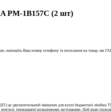
A PM-1B157C (2 шт)
вше, напишіть Ваш номер телефону та посилання на товар, ми
ШТ) це двухвентильний змішувач для кухні бюджетної лінійки Т
і вентилі, прикрашені кольоровими заглушками. Цей кран підходи