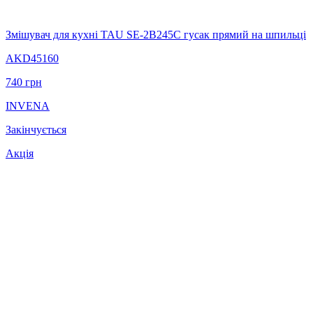
Змішувач для кухні TAU SE-2B245C гусак прямий на шпильці
AKD45160
740
грн
INVENA
Закінчується
Акція