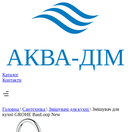
Каталог
Контакти
Головна
\
Сантехніка
\
Змішувачі для кухні
\
Змішувач для
кухні GROHE BauLoop New