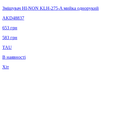
Змішувач HI-NON KLH-275-A мийка однорукий
AKD48837
653
грн
583
грн
TAU
В наявності
Хіт