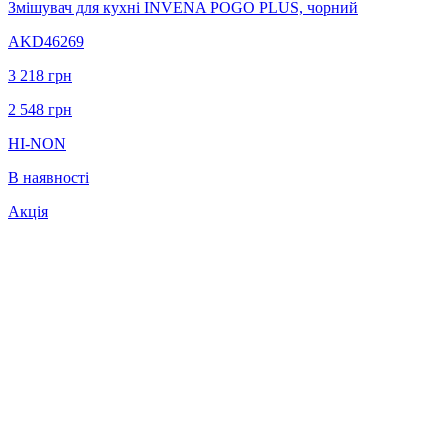
Змішувач для кухні INVENA POGO PLUS, чорний
AKD46269
3 218
грн
2 548
грн
HI-NON
В наявності
Акція