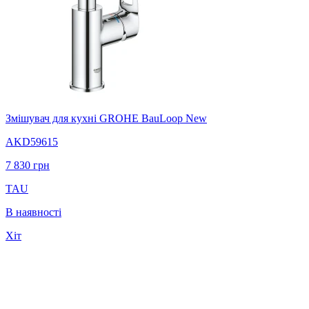
Змішувач для кухні GROHE BauLoop New
AKD59615
7 830
грн
TAU
В наявності
Хіт