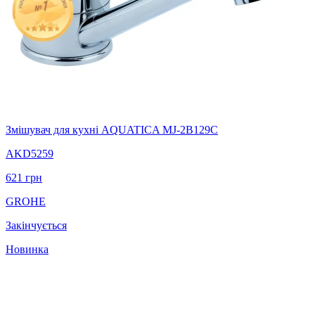
Змішувач для кухні AQUATICA MJ-2B129C
AKD5259
621
грн
GROHE
Закінчується
Новинка