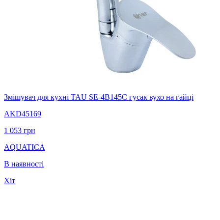
Змішувач для кухні TAU SE-4B145C гусак вухо на гайці
AKD45169
1 053
грн
AQUATICA
В наявності
Хіт