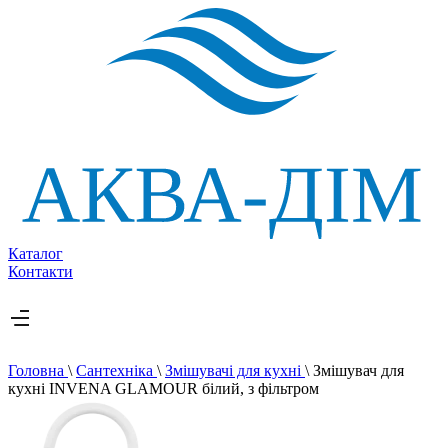
Каталог
Контакти
Головна
\
Сантехніка
\
Змішувачі для кухні
\
Змішувач для
кухні INVENA GLAMOUR білий, з фільтром