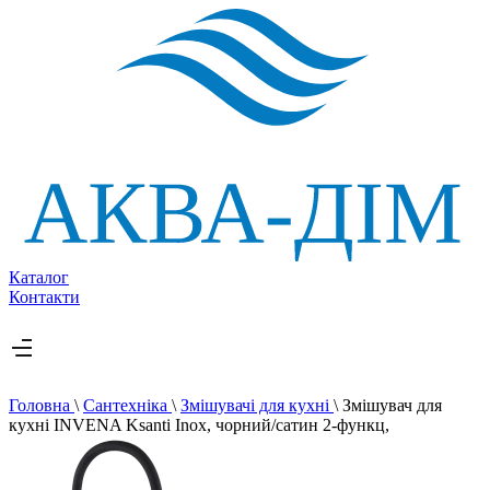
Каталог
Контакти
Головна
\
Сантехніка
\
Змішувачі для кухні
\
Змішувач для
кухні INVENA Ksanti Inox, чорний/сатин 2-функц,