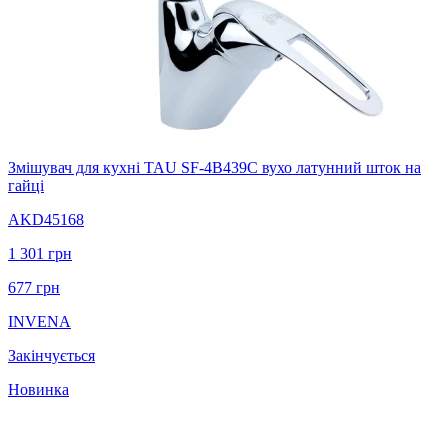
Змішувач для кухні TAU SF-4B439C вухо латунний шток на
гайці
AKD45168
1 301
грн
677
грн
INVENA
Закінчується
Новинка