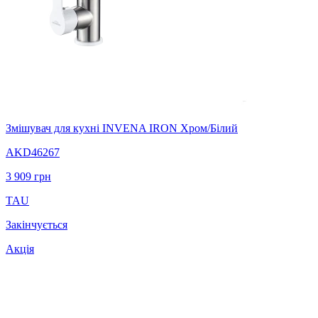
Змішувач для кухні INVENA IRON Хром/Білий
AKD46267
3 909
грн
TAU
Закінчується
Акція