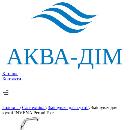
Каталог
Контакти
Головна
\
Сантехніка
\
Змішувачі для кухні
\
Змішувач для
кухні INVENA Peroni Exe