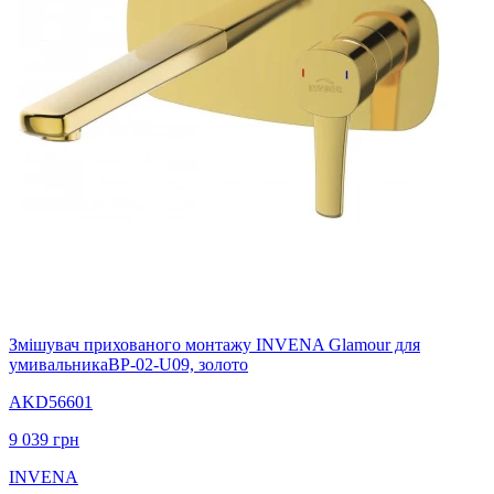
Змішувач прихованого монтажу INVENA Glamour для
умивальникаBP-02-U09, золото
AKD56601
9 039
грн
INVENA