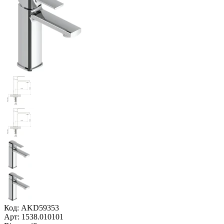
Код: AKD59353
Арт: 1538.010101