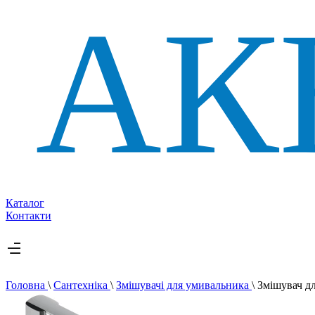
Каталог
Контакти
Головна
\
Сантехніка
\
Змішувачі для умивальника
\
Змішувач д