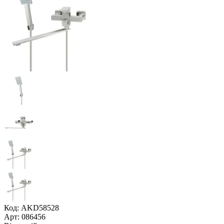
Код: AKD58528
Арт: 086456