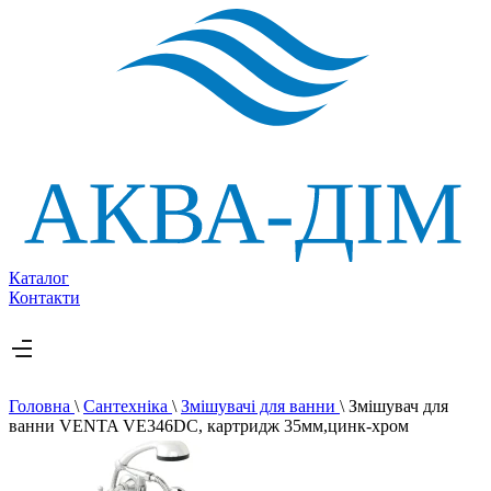
Каталог
Контакти
Головна
\
Сантехніка
\
Змішувачі для ванни
\
Змішувач для
ванни VENTA VE346DC, картридж 35мм,цинк-хром