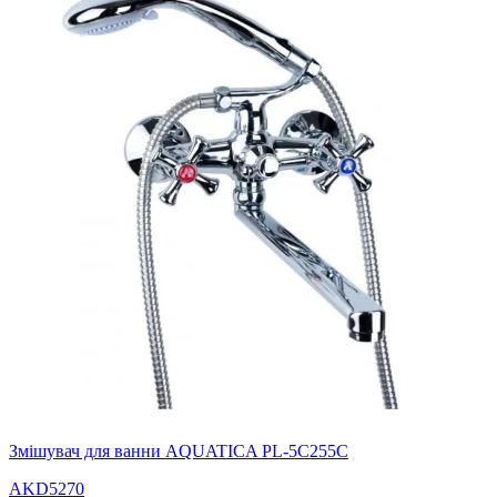
Змішувач для ванни AQUATICA PL-5C255C
AKD5270