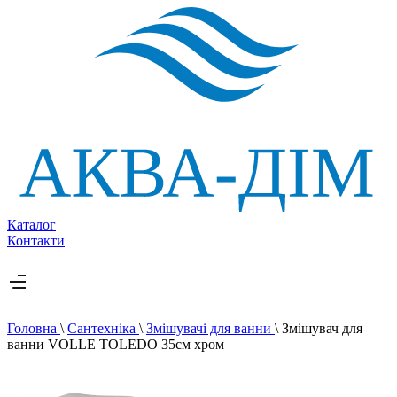
Каталог
Контакти
Головна
\
Сантехніка
\
Змішувачі для ванни
\
Змішувач для
ванни VOLLE TOLEDO 35см хром