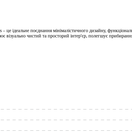
це ідеальне поєднання мінімалістичного дизайну, функціонально
орює візуально чистий та просторий інтер'єр, полегшує прибиранн