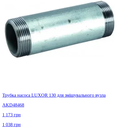
Трубка насоса LUXOR 130 для змішувального вузла
AKD48468
1 173
грн
1 038
грн