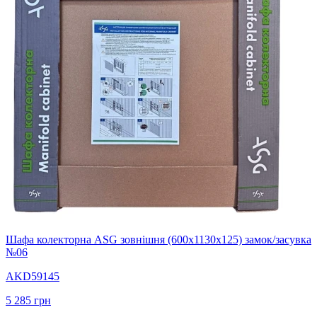
Шафа колекторна ASG зовнішня (600х1130х125) замок/засувка
№06
AKD59145
5 285
грн