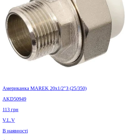
Американка MAREK 20х1/2"З (25/350)
AKD50949
113
грн
V.L.V
В наявності