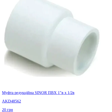
Муфта редукційна SINOR ПВХ 1"в х 1/2в
AKD48562
20
грн