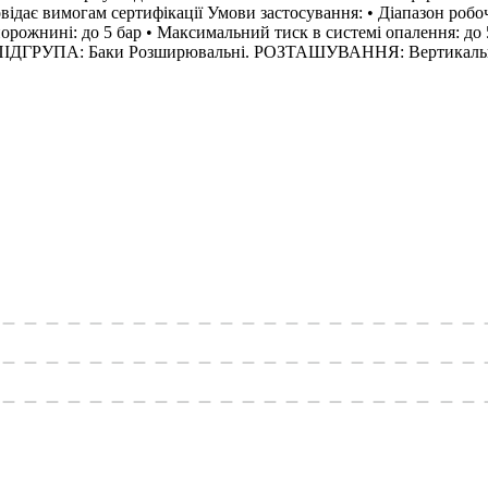
овідає вимогам сертифікації Умови застосування: • Діапазон роб
порожнині: до 5 бар • Максимальний тиск в системі опалення: до 
кг ПІДГРУПА: Баки Розширювальні. РОЗТАШУВАННЯ: Вертикаль