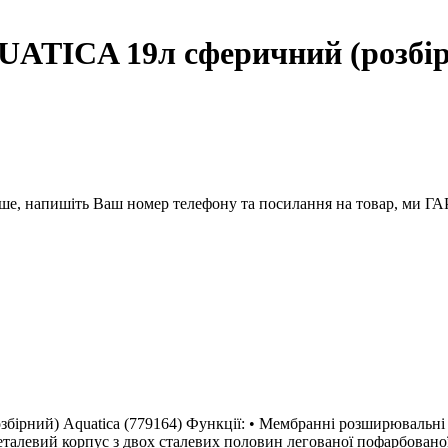
UATICA 19л сферичний (розбi
вше, напишіть Ваш номер телефону та посилання на товар, ми
ірний) Aquatica (779164) Функції: • Мембранні розширювальні б
еталевий корпус з двох сталевих половин легованої пофарбованої