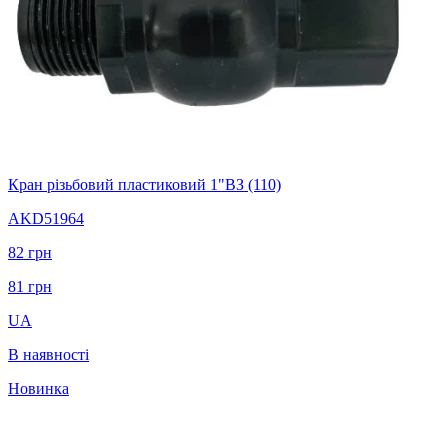
Кран різьбовий пластиковий 1"ВЗ (110)
AKD51964
82
грн
81
грн
UA
В наявності
Новинка