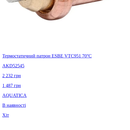
Термостатичний патрон ESBE VTC951 70°С
AKD52545
2 232
грн
1 487
грн
AQUATICA
В наявності
Хіт