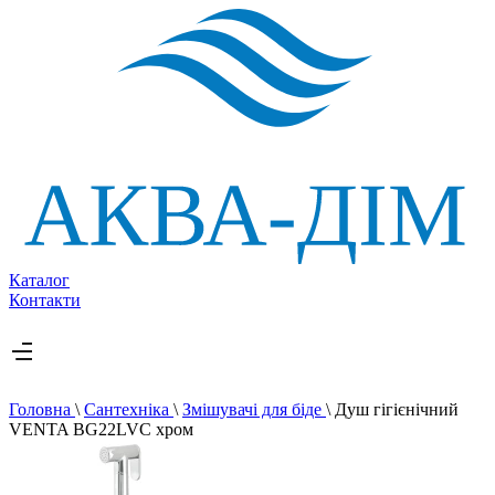
Каталог
Контакти
Головна
\
Сантехніка
\
Змішувачі для біде
\
Душ гігієнічний
VENTA BG22LVC хром