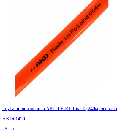
Труба поліетиленова AKD PE-RT 16х2.0 (240м) червона
AKD61456
25
грн