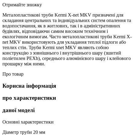
Отримайте знижку
Металопластикові труби Kermi Х-net MKV призначені для
складання центральних та індивідуальних систем опалення та
водопостачання, як в житлових, так і в адміністративних
будівлях, відповідаючи самим високим технічним і
екологічним вимогам. Часто металопластикові труби Kermi Х-
net MKV використовують для укладання теплої підлоги або
теплих стін. Труби Kermi xnet MKV являють собою
конструкцію з зовнішнього і внутрішнього шару (зшитий
поліетилен PEXb), середнього алюмінієвого шару і клейового
прошарку між ними.
Про товар
Корисна інформація
про характеристики
даної моделі
Основні характеристики
Діаметр труби
20 мм