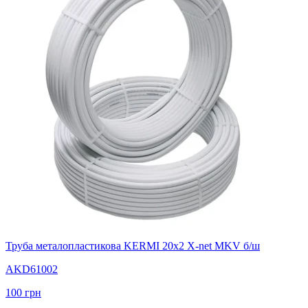
Труба металопластикова KERMI 20х2 X-net MKV б/ш
AKD61002
100
грн