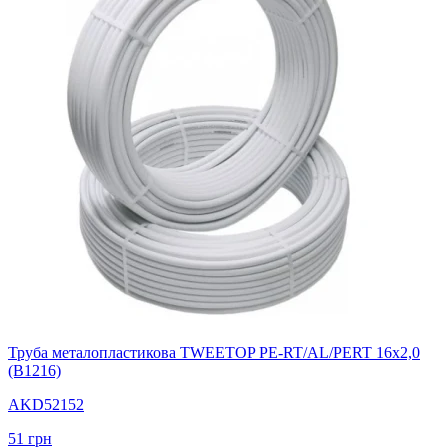
Труба металопластикова TWEETOP PE-RT/AL/PERT 16х2,0
(B1216)
AKD52152
51
грн