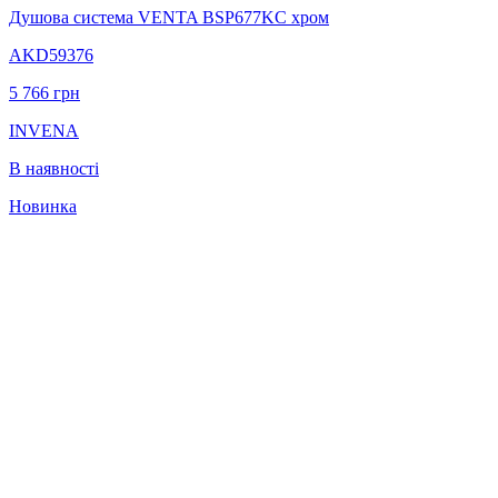
Душова система VENTA BSP677KC хром
AKD59376
5 766
грн
INVENA
В наявності
Новинка