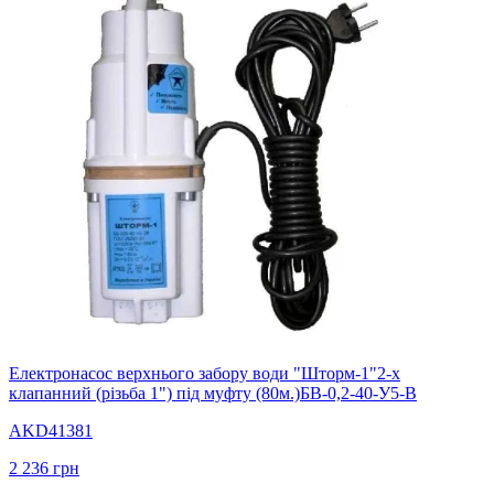
Електронасос верхнього забору води "Шторм-1"2-х
клапанний (різьба 1") під муфту (80м.)БВ-0,2-40-У5-В
AKD41381
2 236
грн