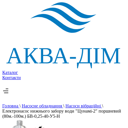
Каталог
Контакти
Головна
\
Насосне обладнання
\
Насоси вібраційні
\
Електронасос нижнього забору води "Цунамі-2" поршневий
(80м.-100м.) БВ-0,25-40-У5-Н