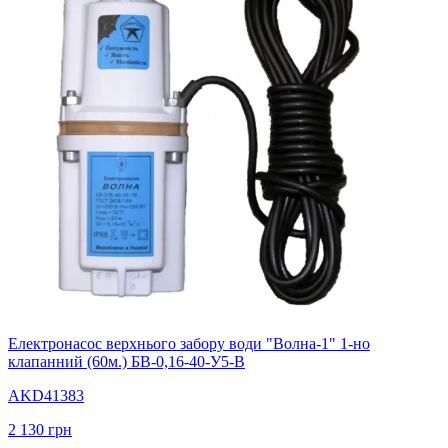
Електронасос верхнього забору води "Волна-1" 1-но
клапанний (60м.) БВ-0,16-40-У5-В
AKD41383
2 130
грн