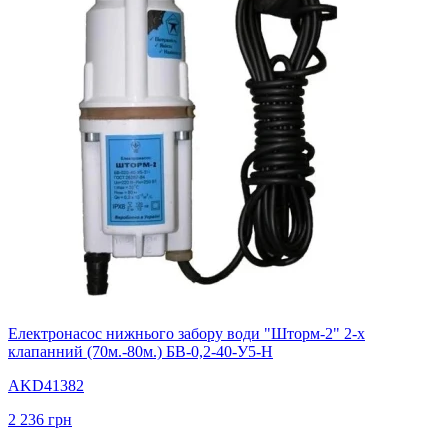
Електронасос нижнього забору води "Шторм-2" 2-х
клапанний (70м.-80м.) БВ-0,2-40-У5-Н
AKD41382
2 236
грн