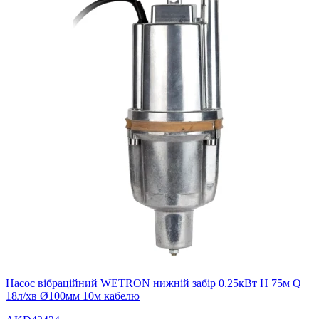
Насос вібраційний WETRON нижній забір 0.25кВт H 75м Q
18л/хв Ø100мм 10м кабелю