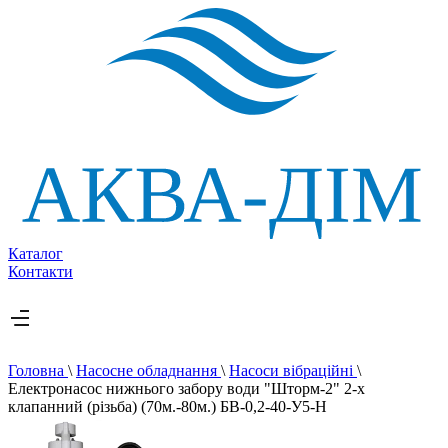
Каталог
Контакти
Головна
\
Насосне обладнання
\
Насоси вібраційні
\
Електронасос нижнього забору води "Шторм-2" 2-х
клапанний (різьба) (70м.-80м.) БВ-0,2-40-У5-Н