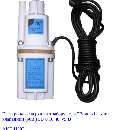
Електронасос верхнього забору води "Волна-1" 1-но
клапанний (60м.) БВ-0,16-40-У5-В
AKD41383