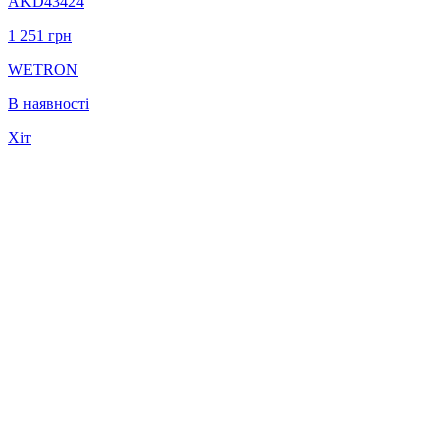
AKD43424
1 251
грн
WETRON
В наявності
Хіт