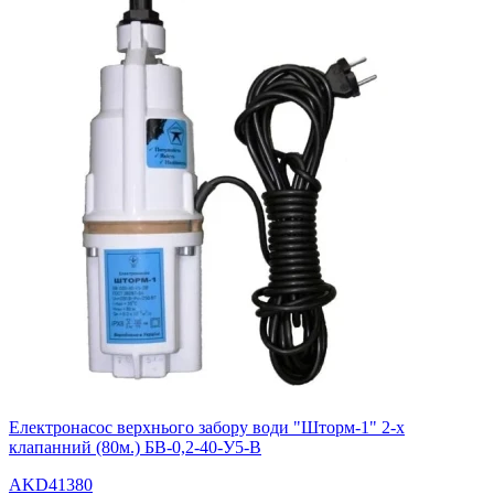
Електронасос верхнього забору води "Шторм-1" 2-х
клапанний (80м.) БВ-0,2-40-У5-В
AKD41380