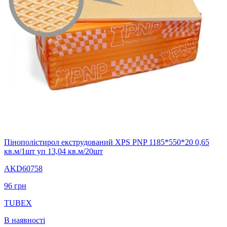
Пінополістирол екструдований XPS PNP 1185*550*20 0,65
кв.м/1шт уп 13,04 кв.м/20шт
AKD60758
96
грн
TUBEX
В наявності