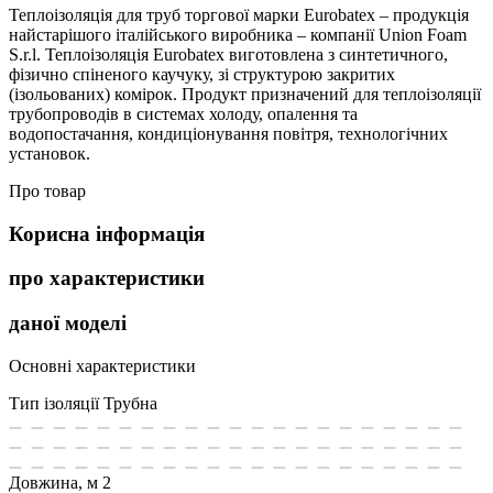
Теплоізоляція для труб торгової марки Eurobatex – продукція
найстарішого італійського виробника – компанії Union Foam
S.r.l. Теплоізоляція Eurobatex виготовлена з синтетичного,
фізично спіненого каучуку, зі структурою закритих
(ізольованих) комірок. Продукт призначений для теплоізоляції
трубопроводів в системах холоду, опалення та
водопостачання, кондиціонування повітря, технологічних
установок.
Про товар
Корисна інформація
про характеристики
даної моделі
Основні характеристики
Тип ізоляції
Трубна
Довжина, м
2