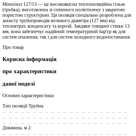
Моноізол 127/13 — це високоякісна теплоізоляційна гільза
(трубка), виготовлена зі спіненого поліетилену з закритою
пористою структурою. Ця ізоляція спеціально розроблена для
захисту трубопроводів великого діаметра (127 мм) від
тепловтрат, конденсату та корозії. Завдяки товщині стінки 13
мм, вона забезпечує надійний температурний бар'єр як для
систем опалення, так і для систем холодного водопостачання.
Про товар
Корисна інформація
про характеристики
даної моделі
Основні характеристики
Тип ізоляції
Трубна
Довжина, м
2