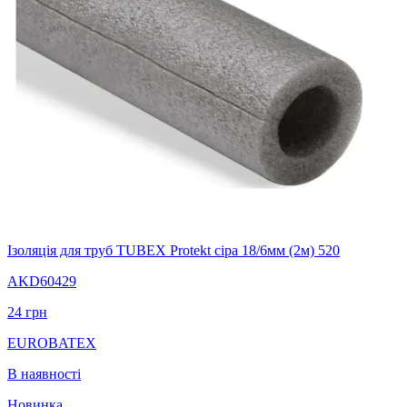
Ізоляція для труб TUBEX Protekt сіра 18/6мм (2м) 520
AKD60429
24
грн
EUROBATEX
В наявності
Новинка