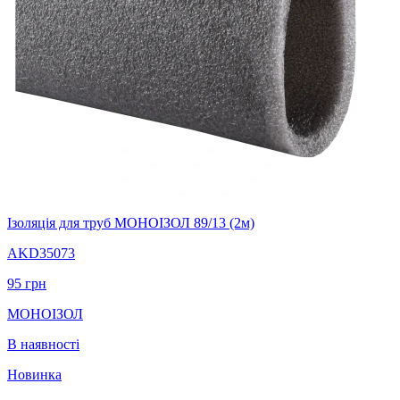
Ізоляція для труб МОНОІЗОЛ 89/13 (2м)
AKD35073
95
грн
МОНОІЗОЛ
В наявності
Новинка