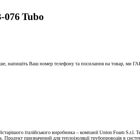
3-076 Tubo
вше, напишіть Ваш номер телефону та посилання на товар, ми
йстарішого італійського виробника – компанії Union Foam S.r.l. 
ок. Продукт призначений для теплоізоляції трубопроводів в сист