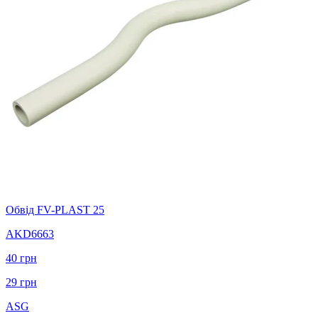
Обвід FV-PLAST 25
AKD6663
40
грн
29
грн
ASG