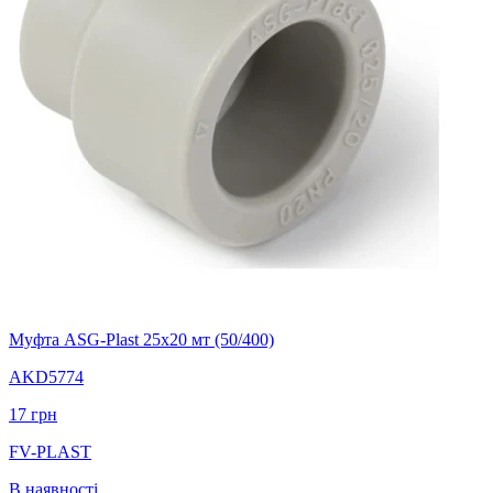
Муфта ASG-Plast 25х20 мт (50/400)
AKD5774
17
грн
FV-PLAST
В наявності