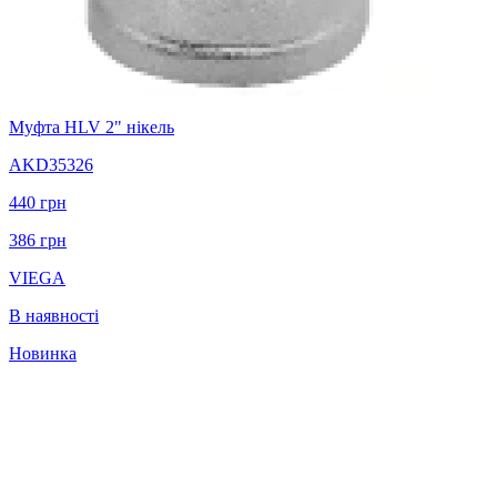
Муфта HLV 2" нікель
AKD35326
440
грн
386
грн
VIEGA
В наявності
Новинка