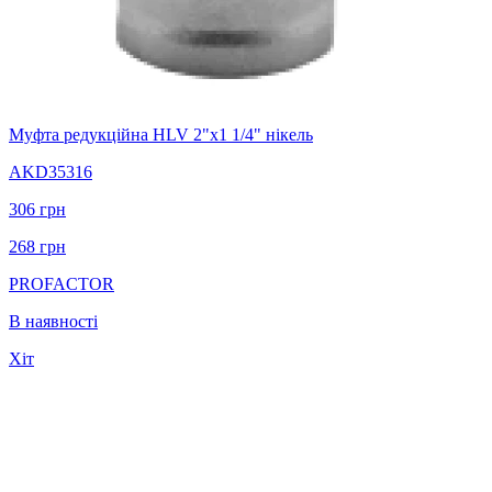
Муфта редукційна HLV 2"х1 1/4" нікель
AKD35316
306
грн
268
грн
PROFACTOR
В наявності
Хіт