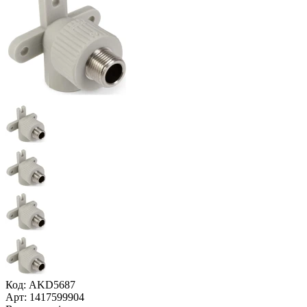
Код: AKD5687
Арт: 1417599904