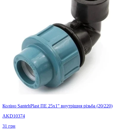
Коліно SantehPlast ПЕ 25x1" внутрішня різьба (20/220)
AKD10374
31
грн