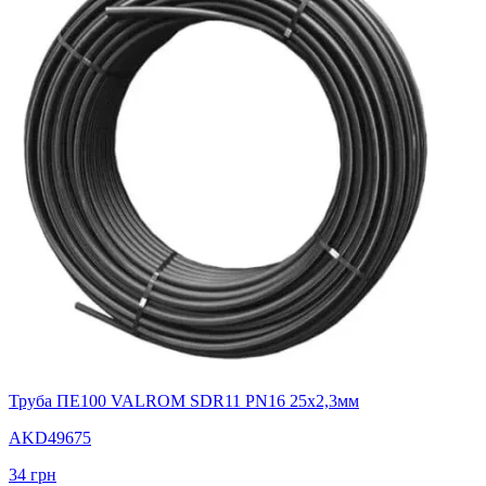
Труба ПЕ100 VALROM SDR11 PN16 25x2,3мм
AKD49675
34
грн