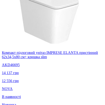
Компакт підлоговий унітаз IMPRESE ELANTA пристінний
62х34,5х80 см+ кришка slim
AKD46695
14 137
грн
12 556
грн
NOVA
В наявності
Новинка