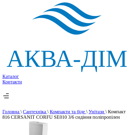
Каталог
Контакти
Головна
\
Сантехніка
\
Компакти та біде
\
Унітази
\
Компакт
816 CERSANIT CORFU SE010 3/6 сидіння поліпропілен