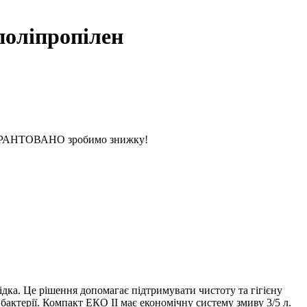
оліпропілен
 ГАРАНТОВАНО зробимо знижку!
дка. Це рішення допомагає підтримувати чистоту та гігієну
актерії. Компакт ЕКО ІІ має економічну систему змиву 3/5 л.