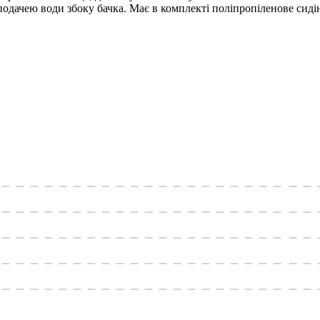
одачею води збоку бачка. Має в комплекті поліпропіленове сидін