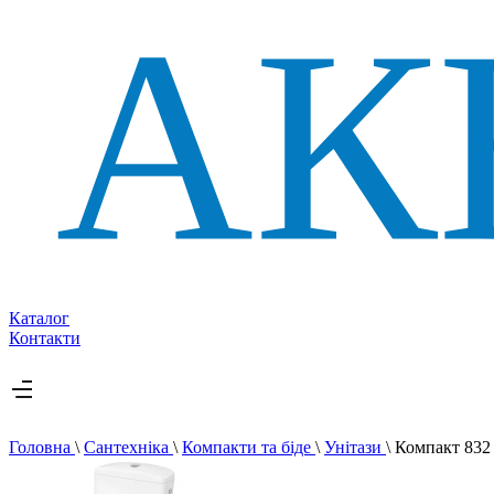
Каталог
Контакти
Головна
\
Сантехніка
\
Компакти та біде
\
Унітази
\
Компакт 832