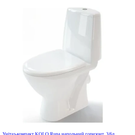
Унітаз-компакт KOLO Runa напольний,горизонт. 3/6л