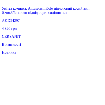
Унітаз-компакт, Antysplash Kolо підлоговий косий вип.
бачок3/6л нижн підвід води, сидіння п.п
AKD54297
4 820
грн
CERSANIT
В наявності
Новинка