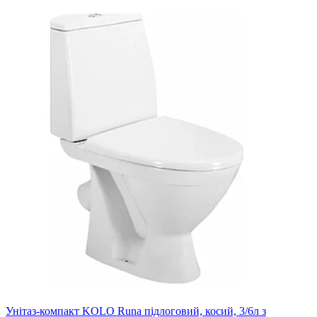
Унітаз-компакт KOLO Runa підлоговий, косий, 3/6л з