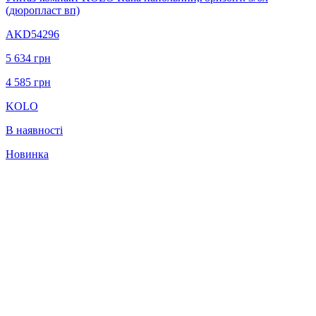
(дюропласт вп)
AKD54296
5 634
грн
4 585
грн
KOLO
В наявності
Новинка