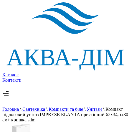
Каталог
Контакти
Головна
\
Сантехніка
\
Компакти та біде
\
Унітази
\
Компакт
підлоговий унітаз IMPRESE ELANTA пристінний 62х34,5х80
см+ кришка slim