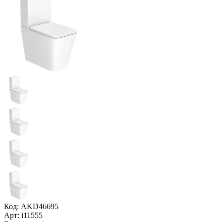
Код: AKD46695
Арт: i11555