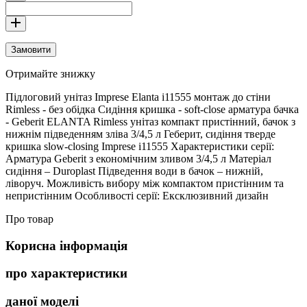
Замовити
Отримайте знижку
Підлоговий унітаз Imprese Elanta i11555 монтаж до стіни
Rimless - без обідка Сидіння кришка - soft-close арматура бачка
- Geberit ELANTA Rimless унітаз компакт пристінний, бачок з
нижнім підведенням зліва 3/4,5 л Геберит, сидіння тверде
кришка slow-closing Imprese i11555 Характеристики серії:
Арматура Geberit з економічним зливом 3/4,5 л Матеріал
сидіння – Duroplast Підведення води в бачок – нижній,
ліворуч. Можливість вибору між компактом пристінним та
непристінним Особливості серії: Ексклюзивний дизайн
Про товар
Корисна інформація
про характеристики
даної моделі