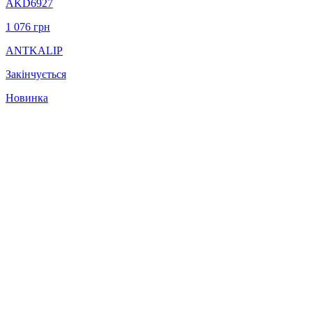
AKD6927
1 076
грн
ANTKALIP
Закінчується
Новинка