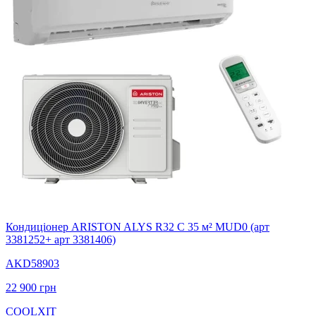
Кондиціонер ARISTON ALYS R32 C 35 м² MUD0 (арт
3381252+ арт 3381406)
AKD58903
22 900
грн
COOLXIT