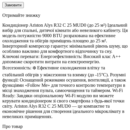
Замовити
Отримайте знижку
Кондиціонер Ariston Alys R32 C 25 MUD0 (до 25 м²) Ідеальний
вибір для спальні, дитячої кімнати або невеликого кабінету. Ця
модель потужністю 9000 BTU розрахована на ефективне
охолодження та обігрів приміщень площею до 25 м².
Інверторний компресор гарантує мінімальний рівень шуму, що
особливо важливо для комфортного відпочинку та сну.
Ключові переваги: Енергоефективність: Високий клас A++
допоможе скоротити витрати на електроенергію.
Всесезонність: ❄️ Ефективне охолодження влітку та
стабільний обігрів у міжсезоння та взимку (до -15°C). Розумні
функції: Оснащений режимами осушення, вентиляції, а також
функціями «Follow Me» для точного контролю температури в
місці знаходження пульта, самоочищення та таймером. Wi-Fi
Ready: Завдяки опціональному Wi-Fi модулю ви можете
керувати кондиціонером зі свого смартфона з будь-якої точки
світу. Ariston Alys R32 C 25 MUD0 — це компактне та
економічне рішення для створення ідеального мікроклімату в
невеликих приміщеннях.
Про товар