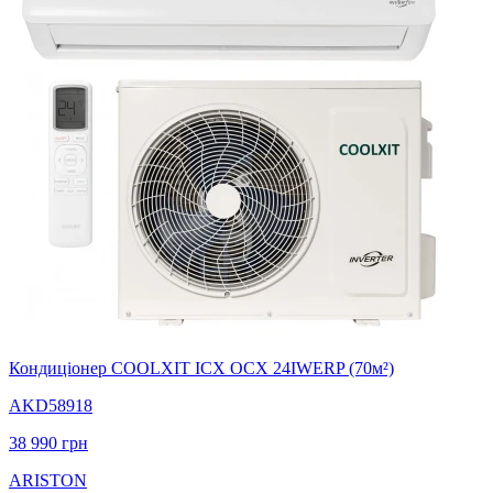
Кондиціонер COOLXIT ICX OCX 24IWERP (70м²)
AKD58918
38 990
грн
ARISTON