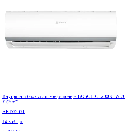
Внутрішній блок спліт-кондиціонера BOSCH CL2000U W 70
E (70м²)
AKD52051
14 353
грн