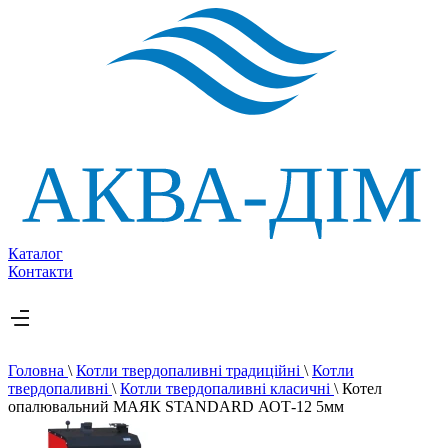
Каталог
Контакти
Головна
\
Котли твердопаливні традиційні
\
Котли
твердопаливні
\
Котли твердопаливні класичні
\
Котел
опалювальний МАЯК STANDARD АОТ-12 5мм