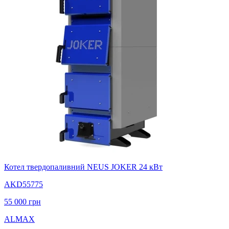
Котел твердопаливний NEUS JOKER 24 кВт
AKD55775
55 000
грн
ALMAX